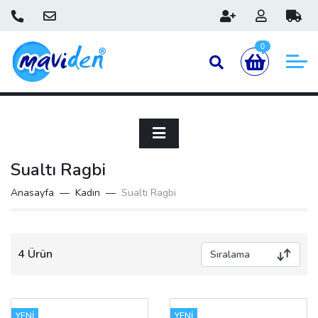
0
Sualtı Ragbi
Anasayfa
Kadın
Sualtı Ragbi
4 Ürün
YENİ
YENİ