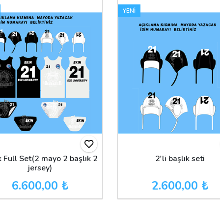
YENİ
k Full Set(2 mayo 2 başlık 2
2'li başlık seti
jersey)
6.600,00 ₺
2.600,00 ₺