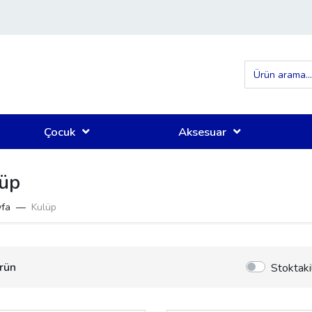
Çocuk
Aksesuar
üp
fa
Kulüp
rün
Stoktaki