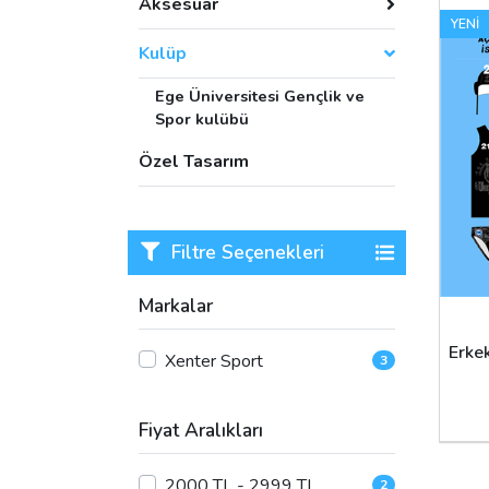
Aksesuar
YENİ
Kulüp
Ege Üniversitesi Gençlik ve
Spor kulübü
Özel Tasarım
Filtre Seçenekleri
Markalar
Erke
Xenter Sport
3
Fiyat Aralıkları
2000 TL - 2999 TL
2