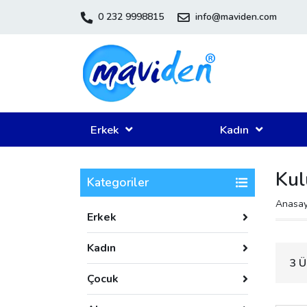
0 232 9998815
info@maviden.com
Erkek
Kadın
Kul
Kategoriler
Anasay
Erkek
Kadın
3 Ü
Çocuk