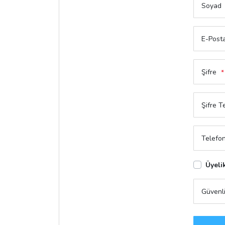
Soyad
E-Post
Şifre
*
Şifre T
Telefo
Üyeli
Güvenl