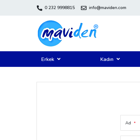
0 232 9998815
info@maviden.com
Erkek
Kadın
Ad
*