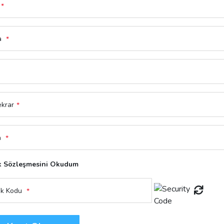
*
a
*
ekrar
*
n
*
k Sözleşmesini Okudum
ik Kodu
*