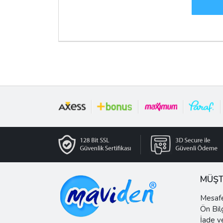
MÜŞT
Mesafe
Ön Bil
İade v